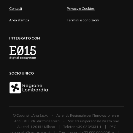
Contatti
Privacy e Cookies
Area stampa
Termini e condizioni
INTEGRATO CON
SOCIO UNICO
© Copyright Aria S.p.A. - Azienda Regionale per l'Innovazione e gli
Acquisti Tutti i diritti riservati - Società unipersonale Piazza Gae
Aulenti, 1 20154 Milano | Telefono 39.02 39331.1 | PEC
protocollo@pec.ariaspa.it | Capitale sociale 25.000.000,00 € i.v. |