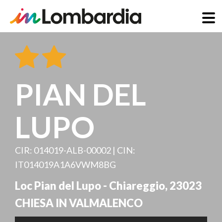
Salta
al
contenuto
principale
PIAN DEL
LUPO
CIR: 014019-ALB-00002 | CIN:
IT014019A1A6VWM8BG
Loc Pian del Lupo - Chiareggio
,
23023
CHIESA IN VALMALENCO