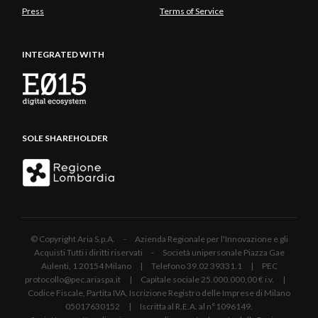
Press
Terms of Service
INTEGRATED WITH
SOLE SHAREHOLDER
© Copyright Aria S.p.A. - Azienda Regionale per l'Innovazione e gli
Acquisti Tutti i diritti riservati - Società unipersonale Piazza Gae
Aulenti, 1 20154 Milano | Telefono 39.02 39331.1 | PEC
protocollo@pec.ariaspa.it | Capitale sociale 25.000.000,00 € i.v. |
Codice Fiscale, Partita IVA, Iscrizione Registro delle Imprese di Milano
05017630152 | Iscritta al R.E.A. al n°1096149.