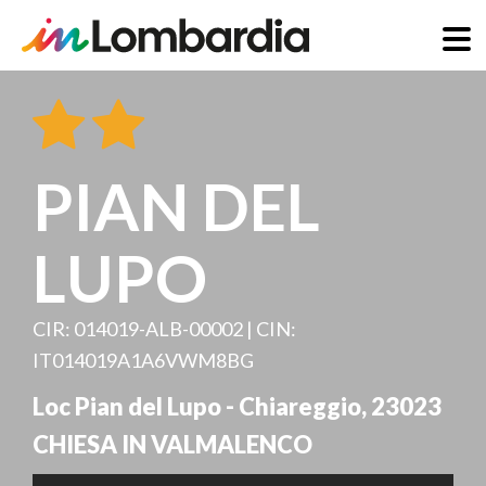
Skip
to
main
content
PIAN DEL
LUPO
CIR: 014019-ALB-00002 | CIN:
IT014019A1A6VWM8BG
Loc Pian del Lupo - Chiareggio
,
23023
CHIESA IN VALMALENCO