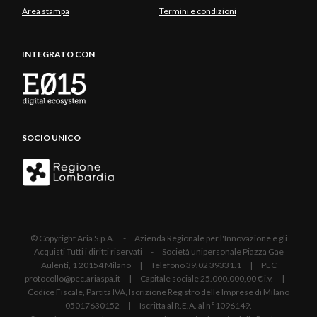
Area stampa
Termini e condizioni
INTEGRATO CON
SOCIO UNICO
© Copyright Aria S.p.A. - Azienda Regionale per l'Innovazione e gli
Acquisti Tutti i diritti riservati - Società unipersonale Piazza Gae
Aulenti, 1 20154 Milano | Telefono 39.02 39331.1 | PEC
protocollo@pec.ariaspa.it | Capitale sociale 25.000.000,00 € i.v. |
Codice Fiscale, Partita IVA, Iscrizione Registro delle Imprese di Milano
05017630152 | Iscritta al R.E.A. al n°1096149.