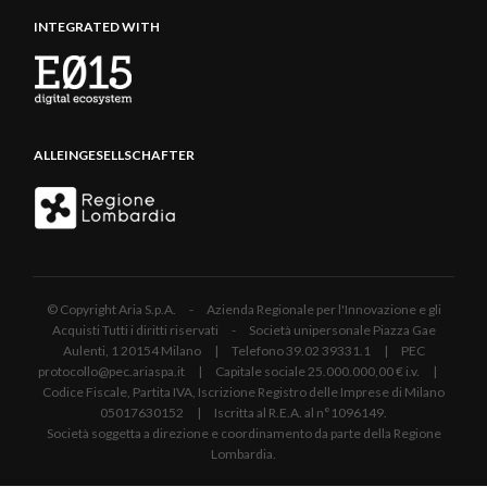
INTEGRATED WITH
ALLEINGESELLSCHAFTER
© Copyright Aria S.p.A. - Azienda Regionale per l'Innovazione e gli
Acquisti Tutti i diritti riservati - Società unipersonale Piazza Gae
Aulenti, 1 20154 Milano | Telefono 39.02 39331.1 | PEC
protocollo@pec.ariaspa.it | Capitale sociale 25.000.000,00 € i.v. |
Codice Fiscale, Partita IVA, Iscrizione Registro delle Imprese di Milano
05017630152 | Iscritta al R.E.A. al n°1096149.
Società soggetta a direzione e coordinamento da parte della Regione
Lombardia.