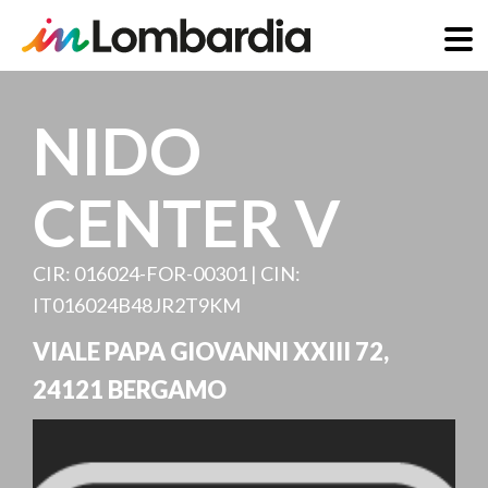
Direkt
zum
NIDO
Inhalt
CENTER V
CIR: 016024-FOR-00301 | CIN:
IT016024B48JR2T9KM
VIALE PAPA GIOVANNI XXIII 72
,
24121
BERGAMO