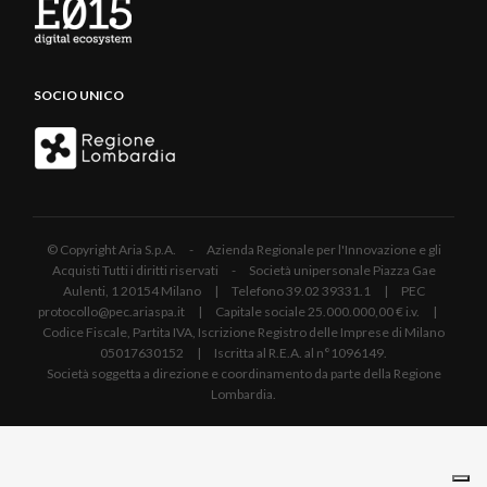
SOCIO UNICO
© Copyright Aria S.p.A. - Azienda Regionale per l'Innovazione e gli
Acquisti Tutti i diritti riservati - Società unipersonale Piazza Gae
Aulenti, 1 20154 Milano | Telefono 39.02 39331.1 | PEC
protocollo@pec.ariaspa.it | Capitale sociale 25.000.000,00 € i.v. |
Codice Fiscale, Partita IVA, Iscrizione Registro delle Imprese di Milano
05017630152 | Iscritta al R.E.A. al n°1096149.
Società soggetta a direzione e coordinamento da parte della Regione
Lombardia.