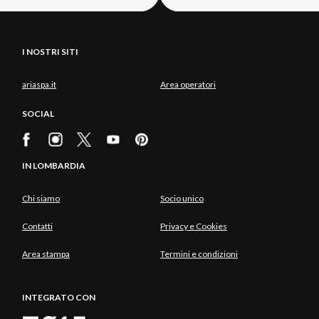
I NOSTRI SITI
ariaspa.it
Area operatori
SOCIAL
IN LOMBARDIA
Chi siamo
Socio unico
Contatti
Privacy e Cookies
Area stampa
Termini e condizioni
INTEGRATO CON