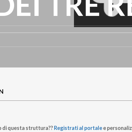
DEI TRE R
N
o di questa struttura??
Registrati al portale
e personaliz