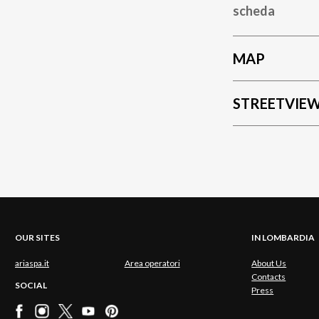
scheda
MAP
STREETVIE
OUR SITES
IN LOMBARDIA
ariaspa.it
Area operatori
About Us
Contacts
SOCIAL
Press