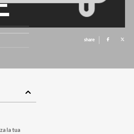
E
share
za la tua