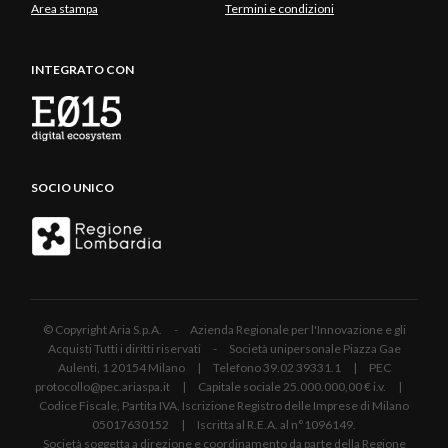
Area stampa
Termini e condizioni
INTEGRATO CON
SOCIO UNICO
© Copyright Aria S.p.A. - Azienda Regionale per l'Innovazione e gli
Acquisti Tutti i diritti riservati - Società unipersonale Piazza Gae
Aulenti, 1 20154 Milano | Telefono 39.02 39331.1 | PEC
protocollo@pec.ariaspa.it | Capitale sociale 25.000.000,00 € i.v. |
Codice Fiscale, Partita IVA, Iscrizione Registro delle Imprese di Milano
05017630152 | Iscritta al R.E.A. al n°1096149.
Società soggetta a direzione e coordinamento da parte della Regione