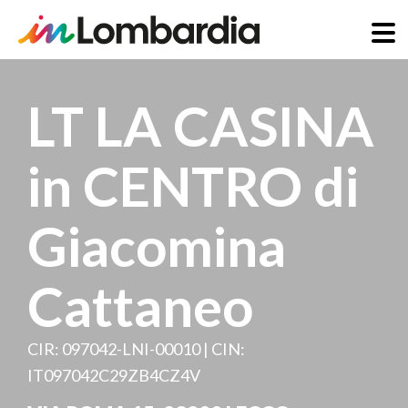
Salta
al
LT LA CASINA
contenuto
principale
in CENTRO di
Giacomina
Cattaneo
CIR: 097042-LNI-00010 | CIN:
IT097042C29ZB4CZ4V