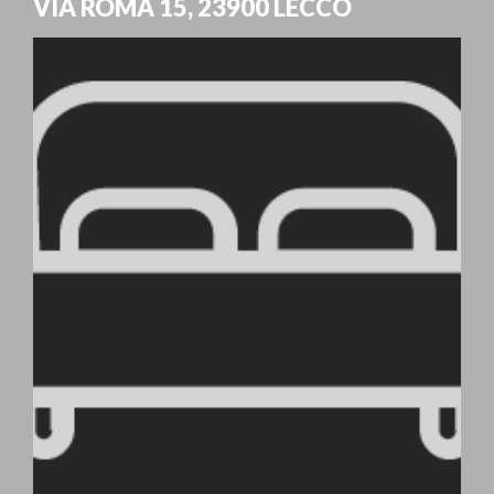
VIA ROMA 15
,
23900
LECCO