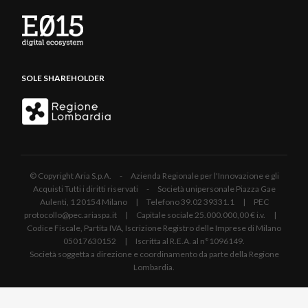
SOLE SHAREHOLDER
© Copyright Aria S.p.A. - Azienda Regionale per l'Innovazione e gli
Acquisti Tutti i diritti riservati - Società unipersonale Piazza Gae
Aulenti, 1 20154 Milano | Telefono 39.02 39331.1 | PEC
protocollo@pec.ariaspa.it | Capitale sociale 25.000.000,00 € i.v. |
Codice Fiscale, Partita IVA, Iscrizione Registro delle Imprese di Milano
05017630152 | Iscritta al R.E.A. al n°1096149.
Società soggetta a direzione e coordinamento da parte della Regione
Lombardia.