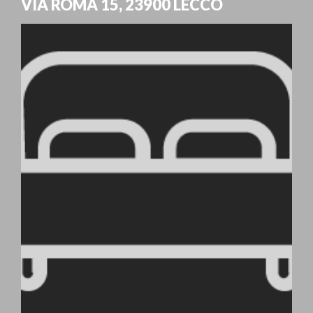
VIA ROMA 15
,
23900
LECCO