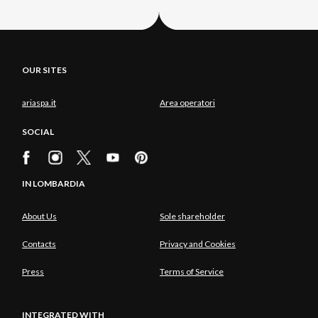
OUR SITES
ariaspa.it
Area operatori
SOCIAL
IN LOMBARDIA
About Us
Sole shareholder
Contacts
Privacy and Cookies
Press
Terms of Service
INTEGRATED WITH