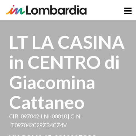
Skip
to
LT LA CASINA
main
content
in CENTRO di
Giacomina
Cattaneo
CIR: 097042-LNI-00010 | CIN:
IT097042C29ZB4CZ4V