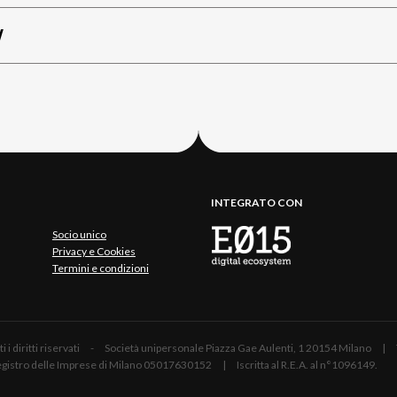
W
INTEGRATO CON
Socio unico
Privacy e Cookies
Termini e condizioni
 Tutti i diritti riservati - Società unipersonale Piazza Gae Aulenti, 1 20154 Mil
 Registro delle Imprese di Milano 05017630152 | Iscritta al R.E.A. al n°1096149.