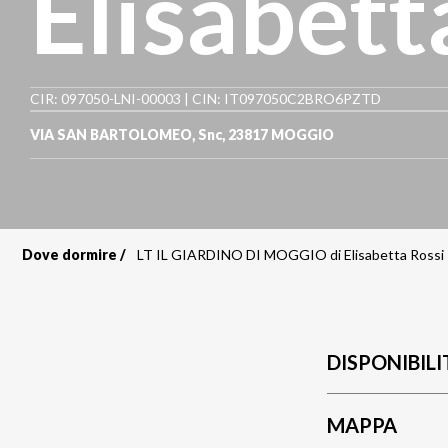
Elisabett
CIR: 097050-LNI-00003 | CIN: IT097050C2BRO6PZTD
VIA SAN BARTOLOMEO, Snc
,
23817
MOGGIO
Dove dormire
LT IL GIARDINO DI MOGGIO di Elisabetta Rossi
Briciole
di
pane
DISPONIBILI
MAPPA