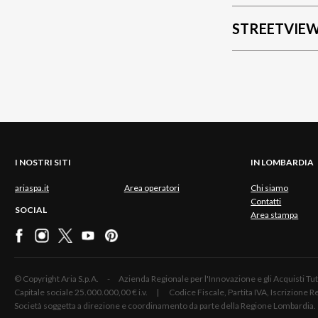
STREETVIE
I NOSTRI SITI
IN LOMBARDIA
ariaspa.it
Area operatori
Chi siamo
Contatti
SOCIAL
Area stampa
© Copyright Aria S.p.A. - Azienda Regionale per l'Innovazione e gli Acquisti
Capitale sociale 25.000.000,00 € i.v. | Codice Fiscale, Partita IVA, Iscrizione
Società soggetta a direzione e coordinamento da parte della Regione Lombardia.