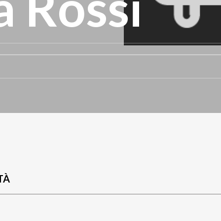
a Rossi
TÀ