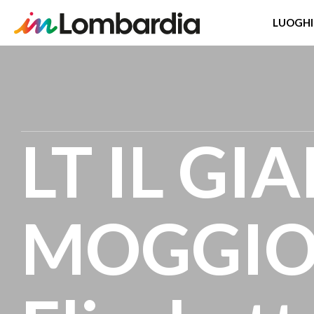
LUOGHI
Salta
al
contenuto
principale
LT IL GI
MOGGIO 