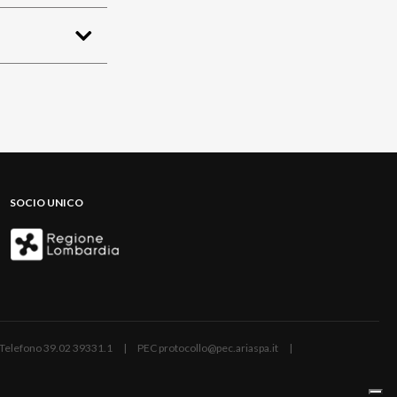
SOCIO UNICO
ano | Telefono 39.02 39331.1 | PEC protocollo@pec.ariaspa.it |