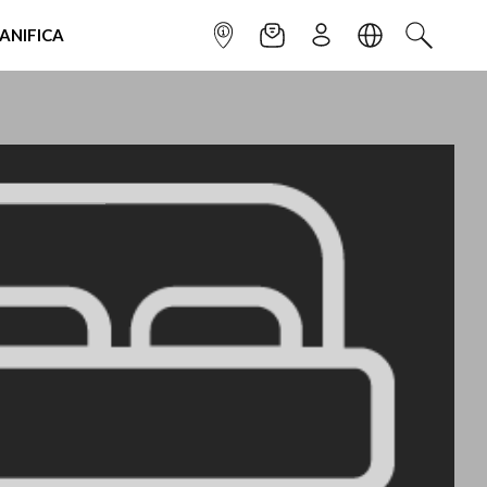
IANIFICA
INFOPOINT
NEWSLETTER
ISCRIVITI
LINGUA
CERCA