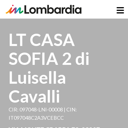
Salta
al
LT CASA
contenuto
principale
SOFIA 2 di
Luisella
Cavalli
CIR: 097048-LNI-00008 | CIN:
IT097048C2A3VCEBCC