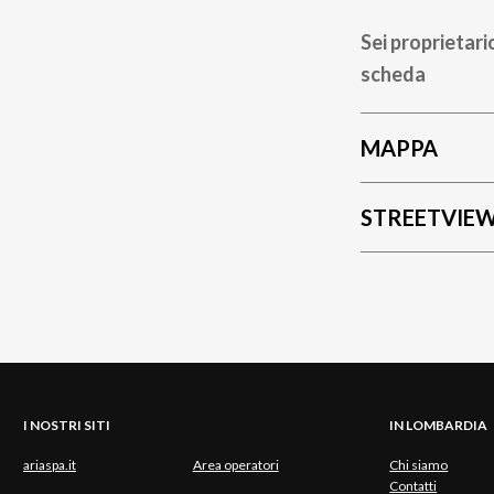
Sei proprietari
scheda
MAPPA
STREETVIE
I NOSTRI SITI
IN LOMBARDIA
ariaspa.it
Area operatori
Chi siamo
Contatti