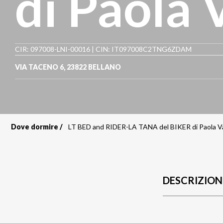
di Paola 
CIR: 097008-LNI-00016 | CIN: IT097008C2TNG6ZDAM
VIA TACENO 6
,
23822
BELLANO
Dove dormire
LT BED and RIDER-LA TANA del BIKER di Paola V
Briciole
di
pane
DESCRIZION