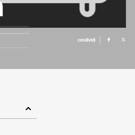
a
condividi