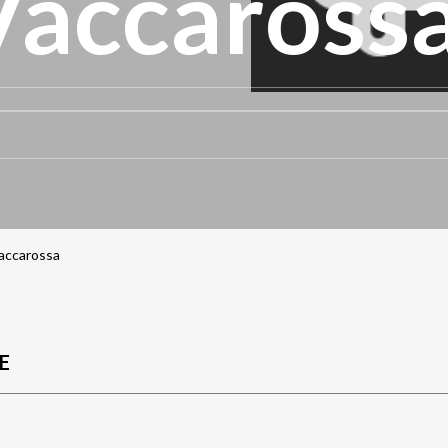
Vaccaross
accarossa
E