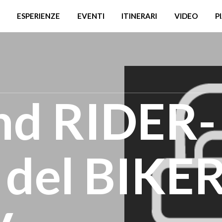
ESPERIENZE
EVENTI
ITINERARI
VIDEO
P
nd RIDER-
del BIKE