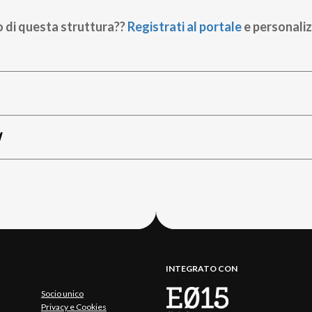
o di questa struttura??
Registrati al portale
e personaliz
W
INTEGRATO CON
Socio unico
Privacy e Cookies