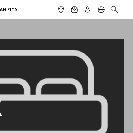
IANIFICA
INFOPOINT
NEWSLETTER
ISCRIVITI
LINGUA
CERCA
R