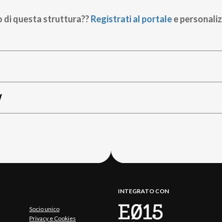
o di questa struttura??
Registrati al portale
e personaliz
W
INTEGRATO CON
Socio unico
Privacy e Cookies