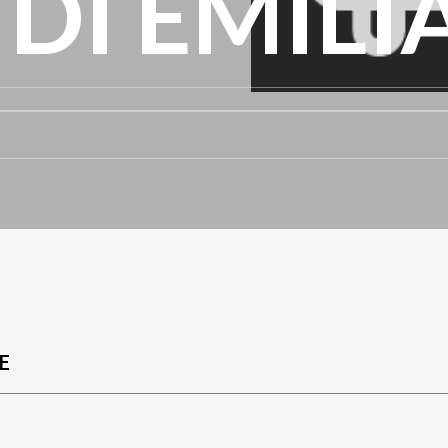
 DI EMILI
E