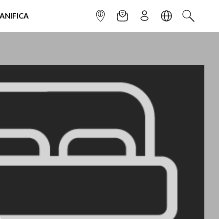
IANIFICA
INFOPOINT
NEWSLETTER
ISCRIVITI
LINGUA
CERCA