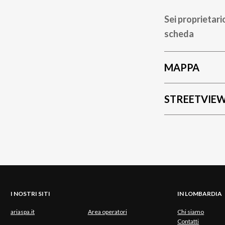
Sei proprietari
scheda
MAPPA
STREETVIE
I NOSTRI SITI
IN LOMBARDIA
ariaspa.it
Area operatori
Chi siamo
Contatti