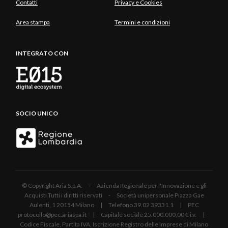
Contatti
Privacy e Cookies
Area stampa
Termini e condizioni
INTEGRATO CON
SOCIO UNICO
© Copyright Aria S.p.A. - Azienda Regionale per l'Innovazione e gli
Acquisti Tutti i diritti riservati - Società unipersonale Piazza Gae
Aulenti, 1 20154 Milano | Telefono 39.02 39331.1 | PEC
protocollo@pec.ariaspa.it | Capitale sociale 25.000.000,00 € i.v. |
Codice Fiscale, Partita IVA, Iscrizione Registro delle Imprese di Milano