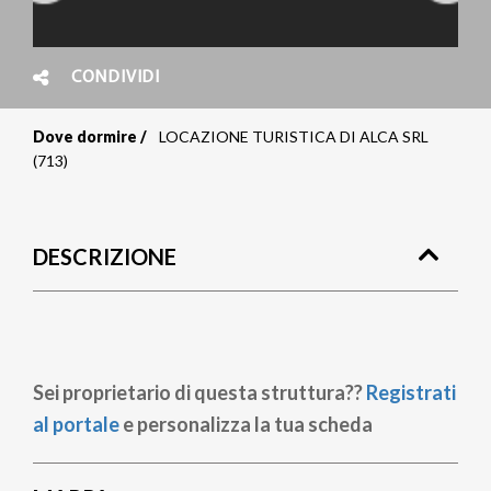
CONDIVIDI
Dove dormire
LOCAZIONE TURISTICA DI ALCA SRL
Briciole
(713)
di
pane
DESCRIZIONE
Sei proprietario di questa struttura??
Registrati
al portale
e personalizza la tua scheda