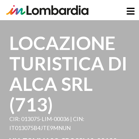
Salta
al
LOCAZIONE
contenuto
principale
TURISTICA DI
ALCA SRL
(713)
CIR: 013075-LIM-00036 | CIN:
IT013075B4JTE9MNUN