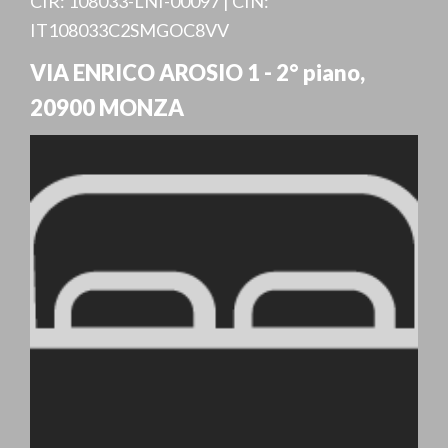
CIR: 108033-LNI-00097 | CIN:
IT108033C2SMGOC8VV
VIA ENRICO AROSIO 1 - 2° piano
,
20900
MONZA