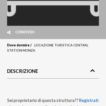
CONDIVIDI
Dove dormire
LOCAZIONE TURISTICA CENTRAL
Briciole
STATION MONZA
di
pane
DESCRIZIONE
Sei proprietario di questa struttura??
Registrati