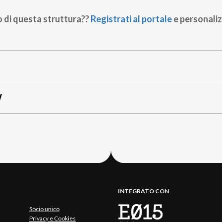
o di questa struttura??
Registrati al portale
e personaliz
W
INTEGRATO CON
Socio unico
Privacy e Cookies