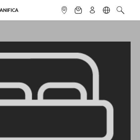
IANIFICA
INFOPOINT
NEWSLETTER
ISCRIVITI
LINGUA
CERCA