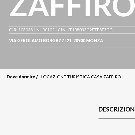
ZAFFIR
CIR: 108033-LNI-00102 | CIN: IT108033C2FTE8F3CG
VIA GEROLAMO BORGAZZI 21
,
20900
MONZA
Dove dormire
LOCAZIONE TURISTICA CASA ZAFFIRO
Briciole
di
pane
DESCRIZION