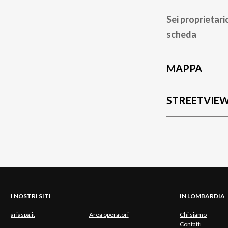
Sei proprietari
scheda
MAPPA
STREETVIE
I NOSTRI SITI
IN LOMBARDIA
ariaspa.it
Area operatori
Chi siamo
Contatti