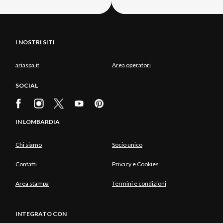
I NOSTRI SITI
ariaspa.it
Area operatori
SOCIAL
IN LOMBARDIA
Chi siamo
Socio unico
Contatti
Privacy e Cookies
Area stampa
Termini e condizioni
INTEGRATO CON