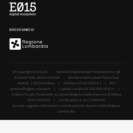
SOCIO UNICO
© Copyright Aria S.p.A. - Azienda Regionale per l'Innovazione e gli
Acquisti Tutti i diritti riservati - Società unipersonale Piazza Gae
Aulenti, 1 20154 Milano | Telefono 39.02 39331.1 | PEC
protocollo@pec.ariaspa.it | Capitale sociale 25.000.000,00 € i.v. |
Codice Fiscale, Partita IVA, Iscrizione Registro delle Imprese di Milano
05017630152 | Iscritta al R.E.A. al n°1096149.
Società soggetta a direzione e coordinamento da parte della Regione
Lombardia.