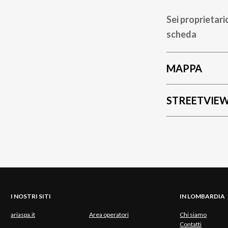
Sei proprietari
scheda
MAPPA
STREETVIE
I NOSTRI SITI
IN LOMBARDIA
ariaspa.it
Area operatori
Chi siamo
Contatti