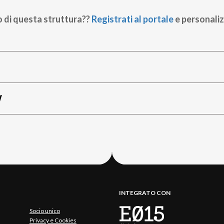
o di questa struttura??
Registrati al portale
e personaliz
W
INTEGRATO CON
Socio unico
Privacy e Cookies