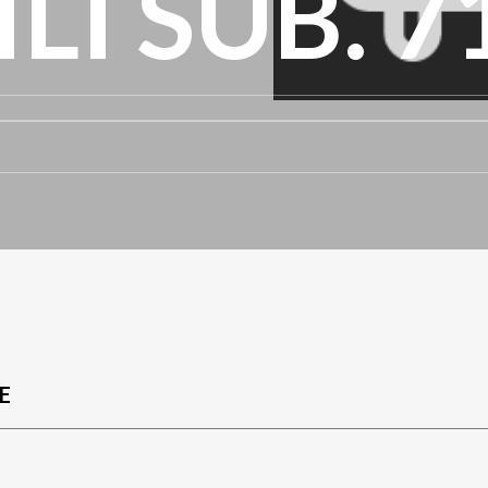
LI SUB. 7
E