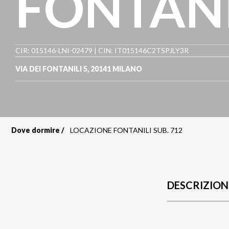
FONTANI
CIR: 015146-LNI-02479 | CIN: IT015146C2TSPJLY3R
VIA DEI FONTANILI 5
,
20141
MILANO
Dove dormire
LOCAZIONE FONTANILI SUB. 712
Briciole
di
pane
DESCRIZION