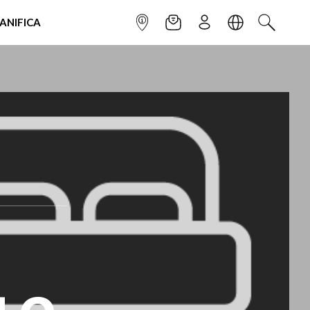
IANIFICA
INFOPOINT
NEWSLETTER
ISCRIVITI
LINGUA
CERCA