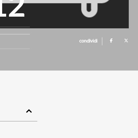
12
condividi