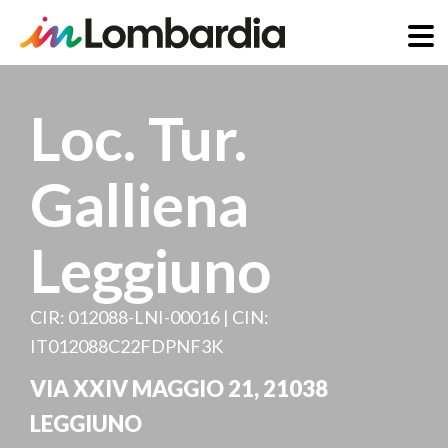
Salta
al
Loc. Tur.
contenuto
principale
Galliena
Leggiuno
CIR: 012088-LNI-00016 | CIN:
IT012088C22FDPNF3K
VIA XXIV MAGGIO 21
,
21038
LEGGIUNO