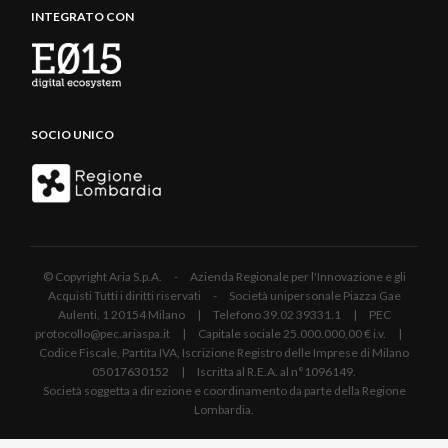
INTEGRATO CON
SOCIO UNICO
© Copyright Aria S.p.A. - Azienda Regionale per l'Innovazione e gli
Acquisti Tutti i diritti riservati - Società unipersonale Piazza Gae
Aulenti, 1 20154 Milano | Telefono 39.02 39331.1 | PEC
protocollo@pec.ariaspa.it | Capitale sociale 25.000.000,00 € i.v. |
Codice Fiscale, Partita IVA, Iscrizione Registro delle Imprese di Milano
05017630152 | Iscritta al R.E.A. al n°1096149.
Società soggetta a direzione e coordinamento da parte della Regione
Lombardia.