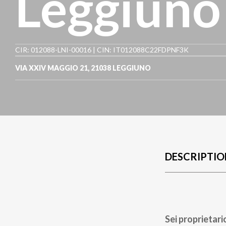
Leggiuno
CIR: 012088-LNI-00016 | CIN: IT012088C22FDPNF3K
VIA XXIV MAGGIO 21
,
21038
LEGGIUNO
DESCRIPTIO
Sei proprietari