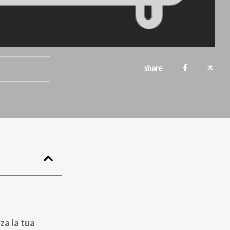
share
za la tua