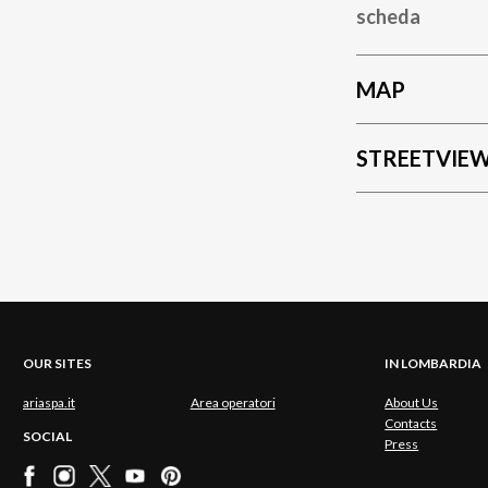
scheda
MAP
STREETVIE
OUR SITES
IN LOMBARDIA
ariaspa.it
Area operatori
About Us
Contacts
SOCIAL
Press