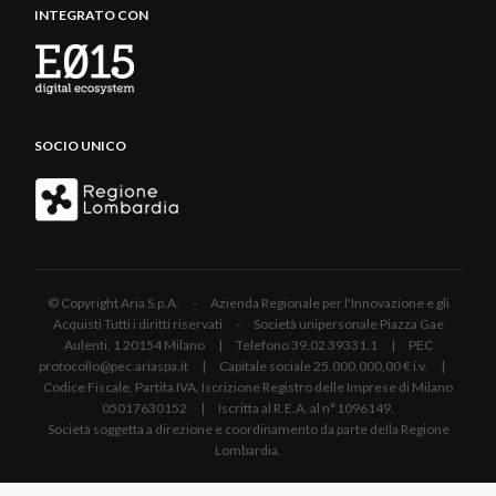
INTEGRATO CON
SOCIO UNICO
© Copyright Aria S.p.A. - Azienda Regionale per l'Innovazione e gli
Acquisti Tutti i diritti riservati - Società unipersonale Piazza Gae
Aulenti, 1 20154 Milano | Telefono 39.02 39331.1 | PEC
protocollo@pec.ariaspa.it | Capitale sociale 25.000.000,00 € i.v. |
Codice Fiscale, Partita IVA, Iscrizione Registro delle Imprese di Milano
05017630152 | Iscritta al R.E.A. al n°1096149.
Società soggetta a direzione e coordinamento da parte della Regione
Lombardia.