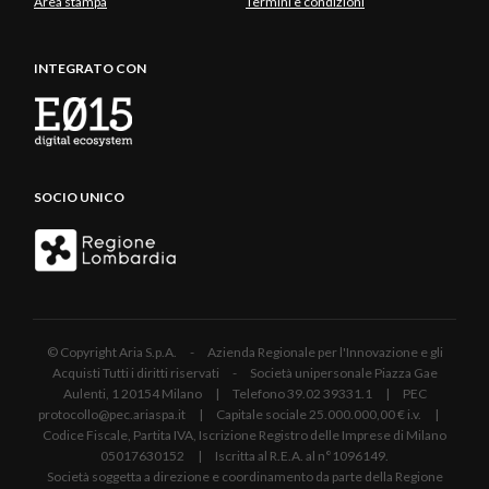
Area stampa
Termini e condizioni
INTEGRATO CON
SOCIO UNICO
© Copyright Aria S.p.A. - Azienda Regionale per l'Innovazione e gli
Acquisti Tutti i diritti riservati - Società unipersonale Piazza Gae
Aulenti, 1 20154 Milano | Telefono 39.02 39331.1 | PEC
protocollo@pec.ariaspa.it | Capitale sociale 25.000.000,00 € i.v. |
Codice Fiscale, Partita IVA, Iscrizione Registro delle Imprese di Milano
05017630152 | Iscritta al R.E.A. al n°1096149.
Società soggetta a direzione e coordinamento da parte della Regione