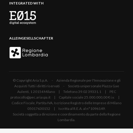
INTEGRATED WITH
ALLEINGESELLSCHAFTER
© Copyright Aria S.p.A. - Azienda Regionale per l'Innovazione e gli
Acquisti Tutti i diritti riservati - Società unipersonale Piazza Gae
Aulenti, 1 20154 Milano | Telefono 39.02 39331.1 | PEC
protocollo@pec.ariaspa.it | Capitale sociale 25.000.000,00 € i.v. |
Codice Fiscale, Partita IVA, Iscrizione Registro delle Imprese di Milano
05017630152 | Iscritta al R.E.A. al n°1096149.
Società soggetta a direzione e coordinamento da parte della Regione
Lombardia.