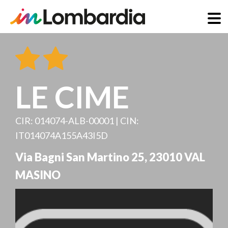
Direkt
zum
Inhalt
LE CIME
CIR: 014074-ALB-00001 | CIN:
IT014074A155A43I5D
Via Bagni San Martino 25
,
23010
VAL
MASINO