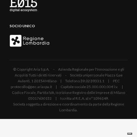
SOCIO UNICO
© Copyright Aria S.p.A. - Azienda Regionale per l'Innovazione e gli
Acquisti Tutti i diritti riservati - Società unipersonale Piazza Gae
Aulenti, 1 20154 Milano | Telefono 39.02 39331.1 | PEC
protocollo@pec.ariaspa.it | Capitale sociale 25.000.000,00 € i.v. |
Codice Fiscale, Partita IVA, Iscrizione Registro delle Imprese di Milano
05017630152 | Iscritta al R.E.A. al n°1096149.
Società soggetta a direzione e coordinamento da parte della Regione
Lombardia.