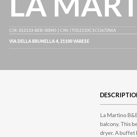
LA MART
CIR: 012133-BEB-00045 | CIN: IT012133C1CO672NIA
VIA DELLA BRUNELLA 4
,
21100
VARESE
DESCRIPTIO
La Martino B&B 
balcony. This b
dryer. A buffet 