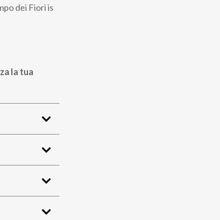
po dei Fiori is
za la tua