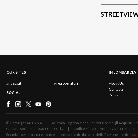
STREETVIE
OUR SITES
IN LOMBARDIA
ariaspa.it
Area operatori
About Us
Contacts
SOCIAL
Press
© Copyright Aria S.p.A. - Azienda Regionale per l'Innovazione e gli Acquisti
Capitale sociale 25.000.000,00 € i.v. | Codice Fiscale, Partita IVA, Iscrizione
Società soggetta a direzione e coordinamento da parte della Regione Lombardia.