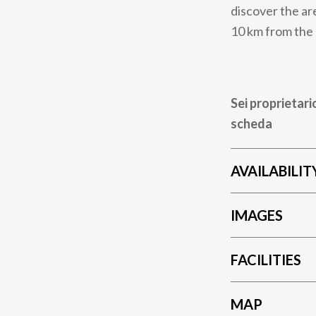
discover the are
10 km from the 
Sei proprietari
scheda
AVAILABILIT
IMAGES
FACILITIES
MAP