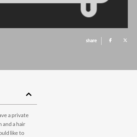
share
ave a private
 and a hair
uld like to