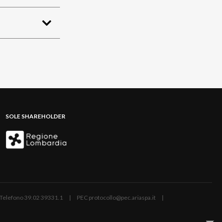
SOLE SHAREHOLDER
ano | Telefono 39.02 39331.1 | PEC protocollo@pec.ariaspa.it |