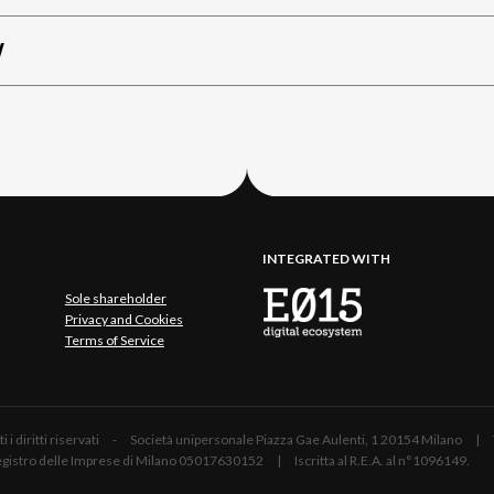
W
INTEGRATED WITH
Sole shareholder
Privacy and Cookies
Terms of Service
 Tutti i diritti riservati - Società unipersonale Piazza Gae Aulenti, 1 20154 Mil
 Registro delle Imprese di Milano 05017630152 | Iscritta al R.E.A. al n°1096149.