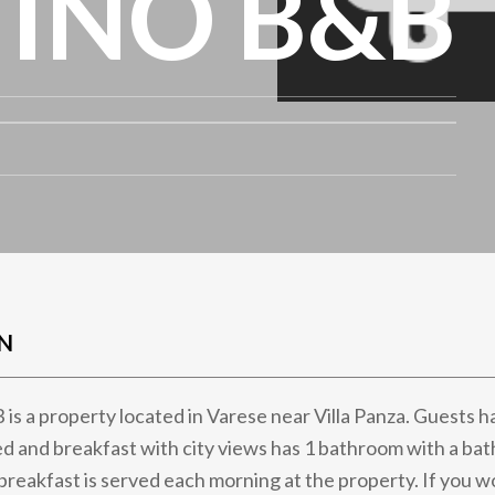
INO B&B
N
is a property located in Varese near Villa Panza. Guests h
ed and breakfast with city views has 1 bathroom with a bath
breakfast is served each morning at the property. If you wo