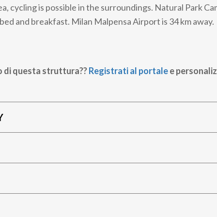
a, cycling is possible in the surroundings. Natural Park Cam
bed and breakfast. Milan Malpensa Airport is 34 km away.
o di questa struttura??
Registrati al portale
e personaliz
Y