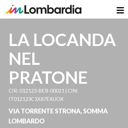
Salta
al
LA LOCANDA
contenuto
principale
NEL
PRATONE
CIR: 012123-BEB-00021 | CIN:
IT012123C1X87EXUOX
VIA TORRENTE STRONA
,
SOMMA
LOMBARDO