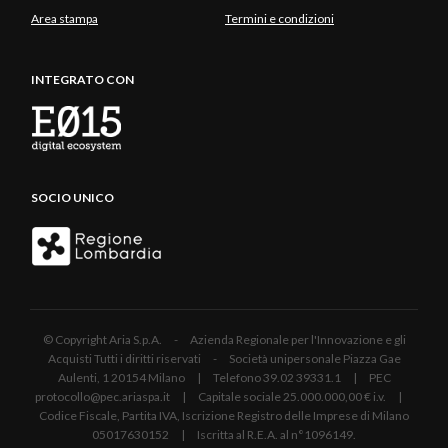
Area stampa
Termini e condizioni
INTEGRATO CON
SOCIO UNICO
© Copyright Aria S.p.A. - Azienda Regionale per l'Innovazione e gli
Acquisti Tutti i diritti riservati - Società unipersonale Piazza Gae
Aulenti, 1 20154 Milano | Telefono 39.02 39331.1 | PEC
protocollo@pec.ariaspa.it | Capitale sociale 25.000.000,00 € i.v. |
Codice Fiscale, Partita IVA, Iscrizione Registro delle Imprese di Milano
05017630152 | Iscritta al R.E.A. al n°1096149.