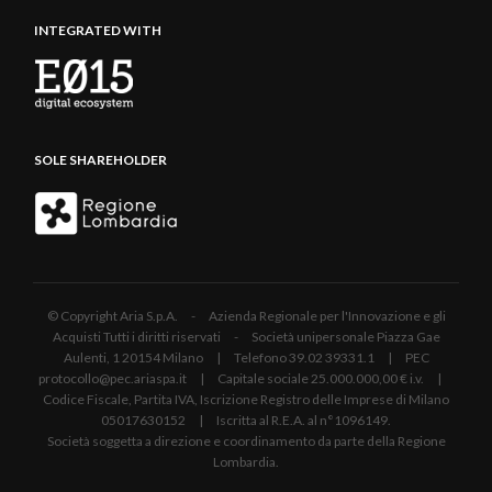
INTEGRATED WITH
SOLE SHAREHOLDER
© Copyright Aria S.p.A. - Azienda Regionale per l'Innovazione e gli
Acquisti Tutti i diritti riservati - Società unipersonale Piazza Gae
Aulenti, 1 20154 Milano | Telefono 39.02 39331.1 | PEC
protocollo@pec.ariaspa.it | Capitale sociale 25.000.000,00 € i.v. |
Codice Fiscale, Partita IVA, Iscrizione Registro delle Imprese di Milano
05017630152 | Iscritta al R.E.A. al n°1096149.
Società soggetta a direzione e coordinamento da parte della Regione
Lombardia.