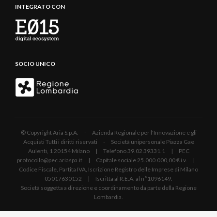
INTEGRATO CON
SOCIO UNICO
© Copyright Aria S.p.A. - Azienda Regionale per l'Innovazione e gli
Acquisti Tutti i diritti riservati - Società unipersonale Piazza Gae
Aulenti, 1 20154 Milano | Telefono 39.02 39331.1 | PEC
protocollo@pec.ariaspa.it | Capitale sociale 25.000.000,00 € i.v. |
Codice Fiscale, Partita IVA, Iscrizione Registro delle Imprese di Milano
05017630152 | Iscritta al R.E.A. al n°1096149.
Società soggetta a direzione e coordinamento da parte della Regione
Lombardia.