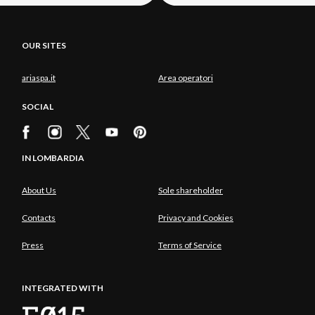
OUR SITES
ariaspa.it
Area operatori
SOCIAL
IN LOMBARDIA
About Us
Sole shareholder
Contacts
Privacy and Cookies
Press
Terms of Service
INTEGRATED WITH