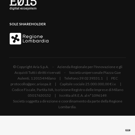
SOLE SHAREHOLDER
© Copyright Aria S.p.A. - Azienda Regionale per l'Innovazione e gli
Acquisti Tutti i diritti riservati - Società unipersonale Piazza Gae
Aulenti, 1 20154 Milano | Telefono 39.02 39331.1 | PEC
protocollo@pec.ariaspa.it | Capitale sociale 25.000.000,00 € i.v. |
Codice Fiscale, Partita IVA, Iscrizione Registro delle Imprese di Milano
05017630152 | Iscritta al R.E.A. al n°1096149.
Società soggetta a direzione e coordinamento da parte della Regione
Lombardia.