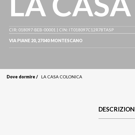
LA CASA
CIR: 018097-BEB-00001 | CIN: IT018097C12R78TASP
VIA PIANE 20
,
27040
MONTESCANO
Dove dormire
LA CASA COLONICA
Briciole
di
pane
DESCRIZION