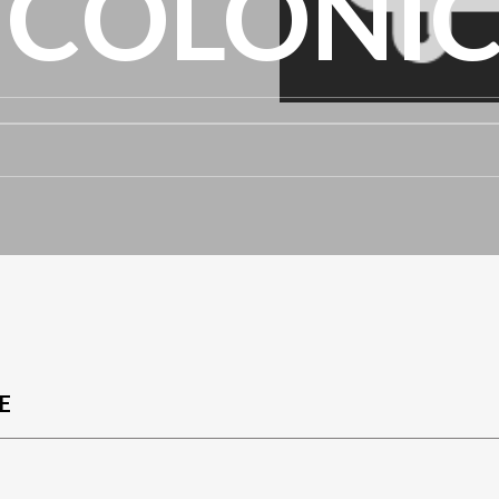
 COLONI
E