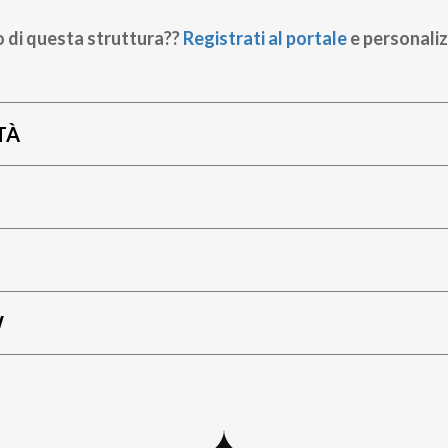
o di questa struttura??
Registrati al portale
e personaliz
TÀ
W