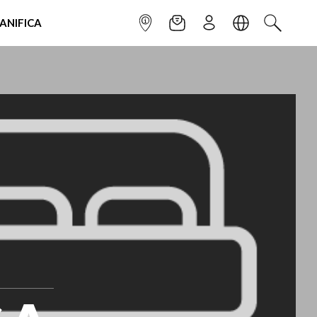
IANIFICA
INFOPOINT
NEWSLETTER
ISCRIVITI
LINGUA
CERCA