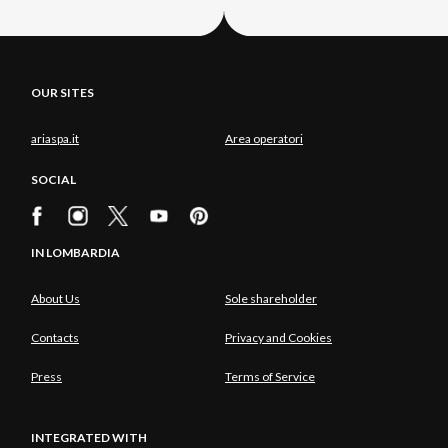
OUR SITES
ariaspa.it
Area operatori
SOCIAL
IN LOMBARDIA
About Us
Sole shareholder
Contacts
Privacy and Cookies
Press
Terms of Service
INTEGRATED WITH