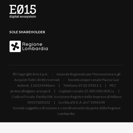
SOLE SHAREHOLDER
© Copyright Aria S.p.A. - Azienda Regionale per l'Innovazione e gli
Acquisti Tutti i diritti riservati - Società unipersonale Piazza Gae
Aulenti, 1 20154 Milano | Telefono 39.02 39331.1 | PEC
protocollo@pec.ariaspa.it | Capitale sociale 25.000.000,00 € i.v. |
Codice Fiscale, Partita IVA, Iscrizione Registro delle Imprese di Milano
05017630152 | Iscritta al R.E.A. al n°1096149.
Società soggetta a direzione e coordinamento da parte della Regione
Lombardia.