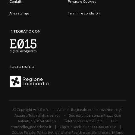
Contatti
Privacy e Cookies
Area stampa
Termini e condizioni
INTEGRATO CON
SOCIO UNICO
© Copyright Aria S.p.A. - Azienda Regionale per l'Innovazione e gli
Acquisti Tutti i diritti riservati - Società unipersonale Piazza Gae
Aulenti, 1 20154 Milano | Telefono 39.02 39331.1 | PEC
protocollo@pec.ariaspa.it | Capitale sociale 25.000.000,00 € i.v. |
Codice Fiscale, Partita IVA, Iscrizione Registro delle Imprese di Milano