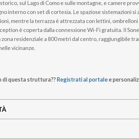
o storico, sul Lago di Como e sulle montagne, e camere prov
gno interno con set di cortesia. Le spaziose sistemazioni si
oni, mentre la terrazza è attrezzata con lettini, ombrelloni
eception è coperta dalla connessione Wi-Fi gratuita. Il Son
a zona residenziale a 800 metri dal centro, raggiungibile tr
nelle vicinanze.
o di questa struttura??
Registrati al portale
e personaliz
TÀ