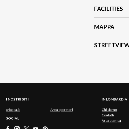
FACILITIES
MAPPA
STREETVIE
I NOSTRI SITI
IN LOMBARDIA
ariaspa.it
Area operatori
Chi siamo
Contatti
SOCIAL
Area stampa