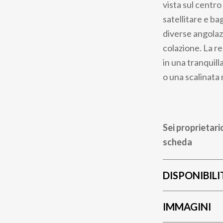
vista sul centr
satellitare e ba
diverse angolazi
colazione. La r
in una tranquill
o una scalinata 
Sei proprietari
scheda
DISPONIBILI
IMMAGINI