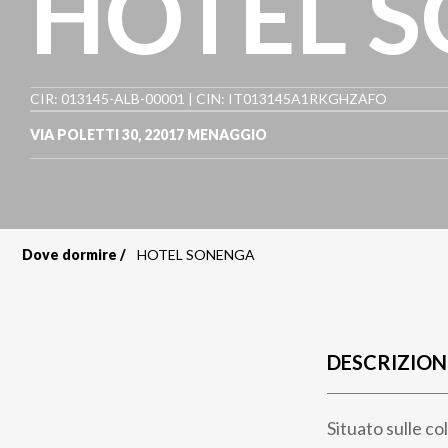
HOTEL 
CIR: 013145-ALB-00001 | CIN: IT013145A1RKGHZAFO
VIA POLETTI 30
,
22017
MENAGGIO
Dove dormire
HOTEL SONENGA
Briciole
di
pane
DESCRIZION
Situato sulle c