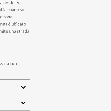
viste di TV
 affacciano su
 e zona
enga è ubicato
amite una strada
za la tua