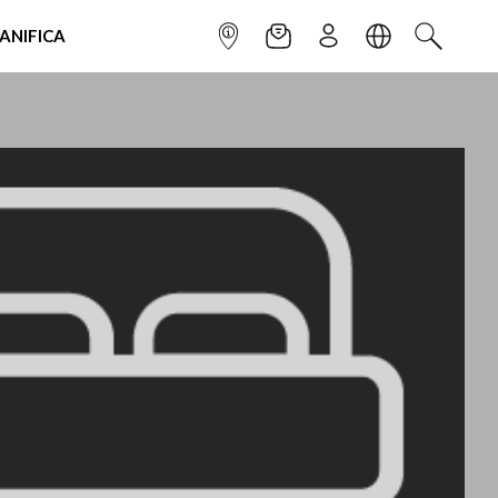
IANIFICA
INFOPOINT
NEWSLETTER
ISCRIVITI
LINGUA
CERCA