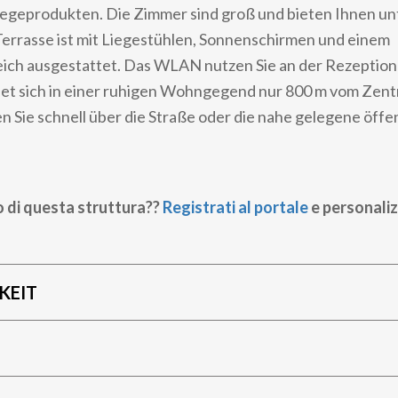
legeprodukten. Die Zimmer sind groß und bieten Ihnen un
Terrasse ist mit Liegestühlen, Sonnenschirmen und einem
ich ausgestattet. Das WLAN nutzen Sie an der Rezeption 
et sich in einer ruhigen Wohngegend nur 800 m vom Zent
n Sie schnell über die Straße oder die nahe gelegene öffe
o di questa struttura??
Registrati al portale
e personaliz
KEIT