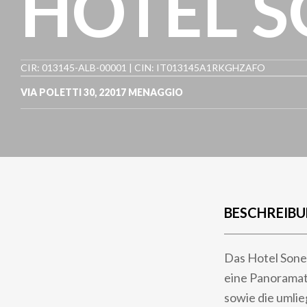
HOTEL 
CIR: 013145-ALB-00001 | CIN: IT013145A1RKGHZAFO
VIA POLETTI 30
,
22017
MENAGGIO
BESCHREIB
Das Hotel Sone
eine Panoramat
sowie die umli