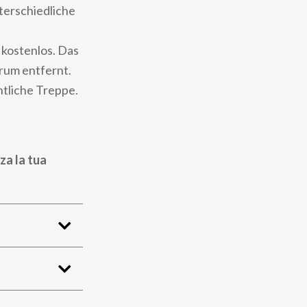
terschiedliche
kostenlos. Das
rum entfernt.
ntliche Treppe.
za la tua