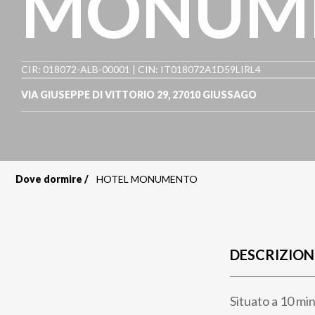
MONUM
CIR: 018072-ALB-00001 | CIN: IT018072A1D59LIRL4
VIA GIUSEPPE DI VITTORIO 29
,
27010
GIUSSAGO
Dove dormire
HOTEL MONUMENTO
Briciole
di
pane
DESCRIZION
Situato a 10 min