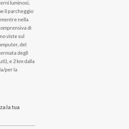
erni luminosi,
me il parcheggio
, mentre nella
comprensiva di
no viste sul
omputer, del
fermata degli
ti), e 2 km dalla
da/per la
za la tua