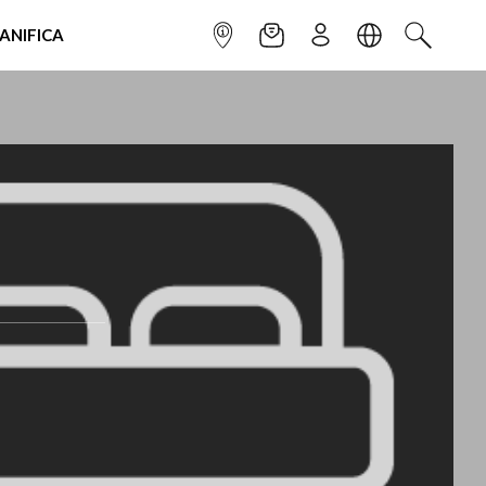
IANIFICA
INFOPOINT
NEWSLETTER
ISCRIVITI
LINGUA
CERCA