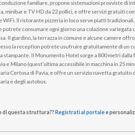
nduzione familiare, propone sistemazioni provviste di int
a, minibar e TV HD da 22 pollici, e offre servizi gratuiti co
 WiFi. Il ristorante pizzeria in loco serve piatti tradizionali
ne potrete consumare ogni giorno una colazione variegata 
asa. Il giardino, la terrazza in comune e alcune camere offro
esso la reception potrete usufruire gratuitamente di un c
na stampante. Il Monumento Hotel sorge a 800 metri dalla 
a e Milano (quest'ultima accessibile in macchina in 25 minu
aria Certosa di Pavia, e offre un servizio navetta gratuito 
aria e degli autobus.
o di questa struttura??
Registrati al portale
e personaliz