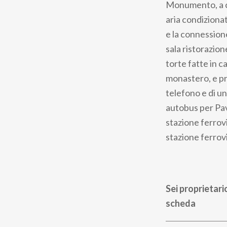
Monumento, a co
aria condizionat
e la connessione
sala ristorazio
torte fatte in c
monastero, e pr
telefono e di u
autobus per Pavi
stazione ferrovi
stazione ferrovi
Sei proprietari
scheda