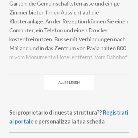
Garten, die Gemeinschaftsterrasse und einige
Zimmer bieten Ihnen Aussicht auf die
Klosteranlage. An der Rezeption können Sie einen
Computer, ein Telefon und einen Drucker
kostenfrei nutzen. Busse mit Verbindungen nach
Mailand und in das Zentrum von Pavia halten 800
m vom Monumento Hotel entfernt. Vom Bahnhof
Certosa di Pavia trennen Sie 2 km. Ein
kostenfreier Shuttleservice bringt Sie vom
ALLES LESEN
Bahnhof und Busbahnhof Certosa di Pavia zur
Unterkunft und zurück. Von Mailand trennen Sie
25 Fahrminuten.
Sei proprietario di questa struttura??
Registrati
al portale
e personalizza la tua scheda