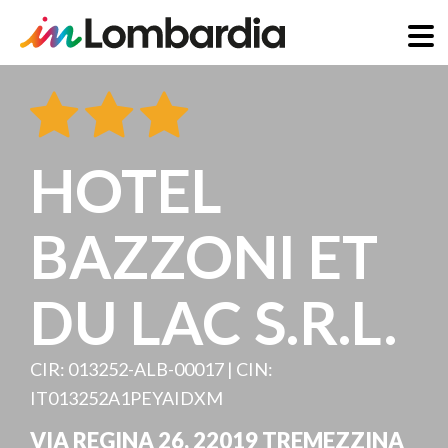
Salta
al
contenuto
principale
HOTEL
BAZZONI ET
DU LAC S.R.L.
CIR: 013252-ALB-00017 | CIN:
IT013252A1PEYAIDXM
VIA REGINA 26
,
22019
TREMEZZINA