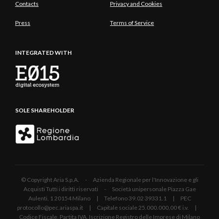
Contacts
Privacy and Cookies
Press
Terms of Service
INTEGRATED WITH
SOLE SHAREHOLDER
© Copyright Aria S.p.A. - Azienda Regionale per l'Innovazione e gli
Acquisti Tutti i diritti riservati - Società unipersonale Piazza Gae
Aulenti, 1 20154 Milano | Telefono 39.02 39331.1 | PEC
protocollo@pec.ariaspa.it | Capitale sociale 25.000.000,00 € i.v. |
Codice Fiscale, Partita IVA, Iscrizione Registro delle Imprese di Milano