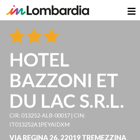
Skip
to
main
content
HOTEL
BAZZONI ET
DU LAC S.R.L.
CIR: 013252-ALB-00017 | CIN:
IT013252A1PEYAIDXM
VIA REGINA 26
,
22019
TREMEZZINA