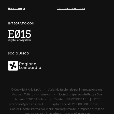
Area stampa
Termini e condizioni
INTEGRATO CON
SOCIO UNICO
© Copyright Aria S.p.A. - Azienda Regionale per l'Innovazione e gli
Acquisti Tutti i diritti riservati - Società unipersonale Piazza Gae
Aulenti, 1 20154 Milano | Telefono 39.02 39331.1 | PEC
protocollo@pec.ariaspa.it | Capitale sociale 25.000.000,00 € i.v. |
Codice Fiscale, Partita IVA, Iscrizione Registro delle Imprese di Milano
05017630152 | Iscritta al R.E.A. al n°1096149.