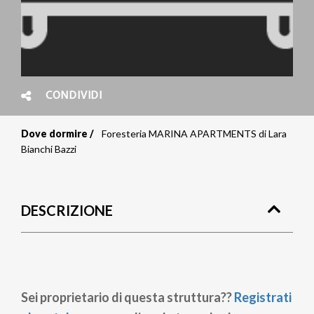
CONDIVIDI
Dove dormire
Foresteria MARINA APARTMENTS di Lara
Briciole
Bianchi Bazzi
di
pane
DESCRIZIONE
Sei proprietario di questa struttura??
Registrati