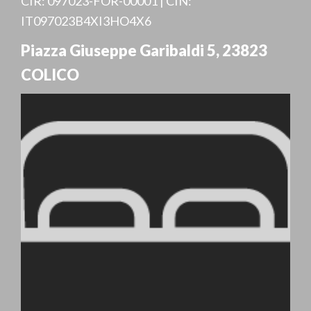
CIR: 097023-FOR-00001 | CIN:
IT097023B4XI3HO4X6
Piazza Giuseppe Garibaldi 5
,
23823
COLICO