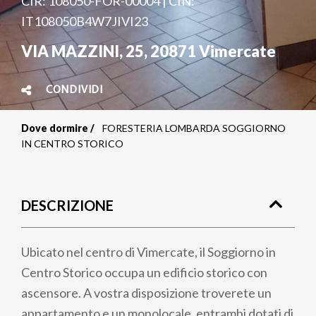
CIR: 108050-FOR-00004 | CIN:
IT108050B4W7JIVI23
VIA MAZZINI, 25
,
20871
Vimercate
CONDIVIDI
Dove dormire
FORESTERIA LOMBARDA SOGGIORNO
Briciole
IN CENTRO STORICO
di
pane
DESCRIZIONE
Ubicato nel centro di Vimercate, il Soggiorno in
Centro Storico occupa un edificio storico con
ascensore. A vostra disposizione troverete un
appartamento e un monolocale, entrambi dotati di