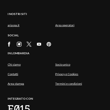
I NOSTRI SITI
ariaspa.it
Area operatori
SOCIAL
IN LOMBARDIA
Chi siamo
Socio unico
Contatti
Privacy e Cookies
Area stampa
Termini e condizioni
INTEGRATO CON