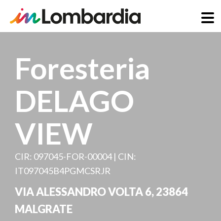
Salta
al
Foresteria
contenuto
principale
DELAGO
VIEW
CIR: 097045-FOR-00004 | CIN:
IT097045B4PGMCSRJR
VIA ALESSANDRO VOLTA 6
,
23864
MALGRATE