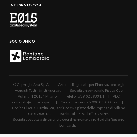
INTEGRATO CON
SOCIO UNICO
© Copyright Aria S.p.A. - Azienda Regionale per l'Innovazione e gli
Acquisti Tutti i diritti riservati - Società unipersonale Piazza Gae
Aulenti, 1 20154 Milano | Telefono 39.02 39331.1 | PEC
protocollo@pec.ariaspa.it | Capitale sociale 25.000.000,00 € i.v. |
Codice Fiscale, Partita IVA, Iscrizione Registro delle Imprese di Milano
05017630152 | Iscritta al R.E.A. al n°1096149.
Società soggetta a direzione e coordinamento da parte della Regione
Lombardia.