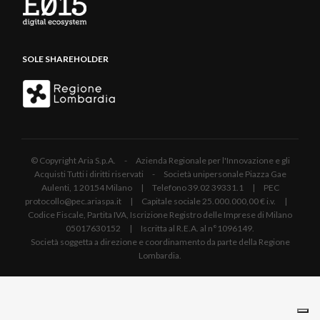
SOLE SHAREHOLDER
© Copyright Aria S.p.A. - Azienda Regionale per l'Innovazione e gli
Acquisti Tutti i diritti riservati - Società unipersonale Piazza Gae
Aulenti, 1 20154 Milano | Telefono 39.02 39331.1 | PEC
protocollo@pec.ariaspa.it | Capitale sociale 25.000.000,00 € i.v. |
Codice Fiscale, Partita IVA, Iscrizione Registro delle Imprese di Milano
05017630152 | Iscritta al R.E.A. al n°1096149.
Società soggetta a direzione e coordinamento da parte della Regione
Lombardia.