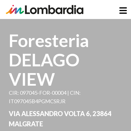
Skip
to
Foresteria
main
content
DELAGO
VIEW
CIR: 097045-FOR-00004 | CIN:
IT097045B4PGMCSRJR
VIA ALESSANDRO VOLTA 6
,
23864
MALGRATE