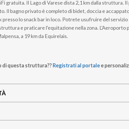
 gratuita. Il Lago di Varese dista 2,1 km dalla struttura. I
to. Il bagno privato è completo di bidet, doccia e accappat
 presso lo snack bar in loco. Potrete usufruire del servizio
 struttura e praticare l'equitazione nella zona. L'Aeroporto p
Malpensa, a 19 km da Equirelais.
o di questa struttura??
Registrati al portale
e personaliz
TÀ