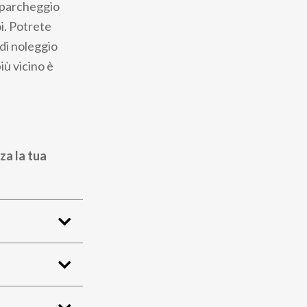
l parcheggio
oi. Potrete
 di noleggio
iù vicino è
za la tua