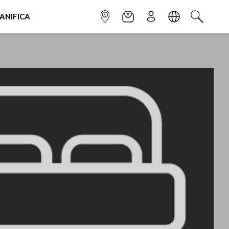
IANIFICA
INFOPOINT
NEWSLETTER
ISCRIVITI
LINGUA
CERCA