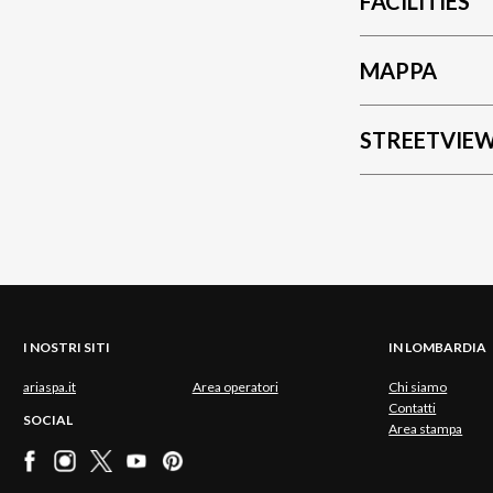
FACILITIES
MAPPA
STREETVIE
I NOSTRI SITI
IN LOMBARDIA
ariaspa.it
Area operatori
Chi siamo
Contatti
SOCIAL
Area stampa