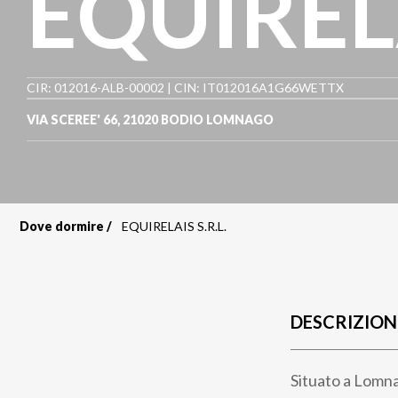
EQUIRELA
CIR: 012016-ALB-00002 | CIN: IT012016A1G66WETTX
VIA SCEREE' 66
,
21020
BODIO LOMNAGO
Dove dormire
EQUIRELAIS S.R.L.
Briciole
di
pane
DESCRIZION
Situato a Lomnag