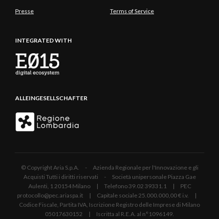
Presse
Terms of Service
INTEGRATED WITH
ALLEINGESELLSCHAFTER
© Copyright Aria S.p.A. - Azienda Regionale per l'Innovazione e gli
Acquisti Tutti i diritti riservati - Società unipersonale Piazza Gae
Aulenti, 1 20154 Milano | Telefono 39.02 39331.1 | PEC
protocollo@pec.ariaspa.it | Capitale sociale 25.000.000,00 € i.v. |
Codice Fiscale, Partita IVA, Iscrizione Registro delle Imprese di Milano
05017630152 | Iscritta al R.E.A. al n°1096149.