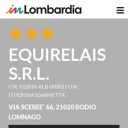
Direkt
zum
Inhalt
EQUIRELAIS
S.R.L.
CIR: 012016-ALB-00002 | CIN:
IT012016A1G66WETTX
VIA SCEREE' 66
,
21020
BODIO
LOMNAGO