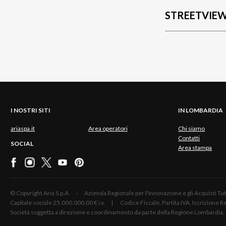
STREETVIE
I NOSTRI SITI
IN LOMBARDIA
ariaspa.it
Area operatori
Chi siamo
Contatti
SOCIAL
Area stampa
© Copyright Aria S.p.A. - Azienda Regionale per l'Innovazione e gli Acquisti
Capitale sociale 25.000.000,00 € i.v. | Codice Fiscale, Partita IVA, Iscrizione
Società soggetta a direzione e coordinamento da parte della Regione Lombardia.