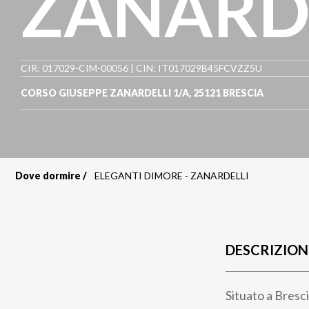
ZANARD
CIR: 017029-CIM-00056 | CIN: IT017029B45FCVZZ5U
CORSO GIUSEPPE ZANARDELLI 1/A
,
25121
BRESCIA
Dove dormire
ELEGANTI DIMORE - ZANARDELLI
Briciole
di
pane
DESCRIZION
Situato a Bresc