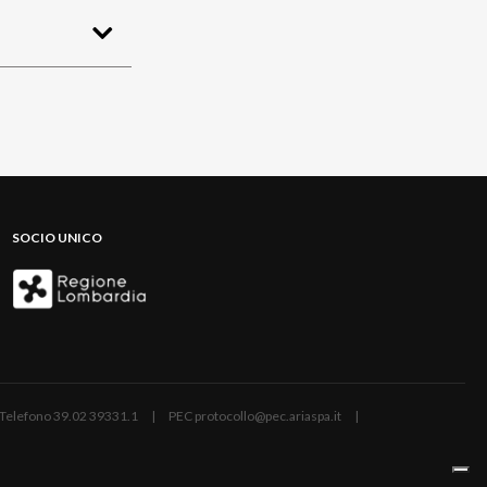
SOCIO UNICO
ano | Telefono 39.02 39331.1 | PEC protocollo@pec.ariaspa.it |