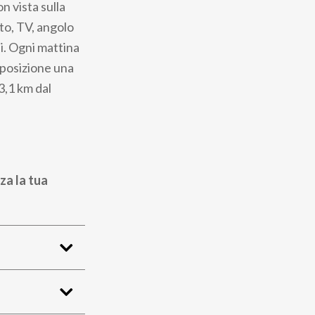
n vista sulla
tto, TV, angolo
i. Ogni mattina
isposizione una
3,1 km dal
za la tua