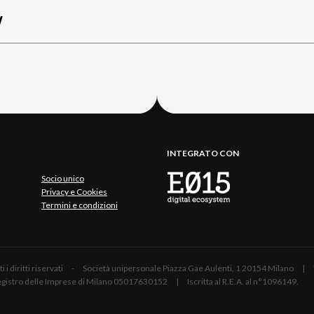
W
INTEGRATO CON
Socio unico
Privacy e Cookies
Termini e condizioni
 Tutti i diritti riservati - Società unipersonale Piazza Gae Aulenti, 1 20154 Mil
 Registro delle Imprese di Milano 05017630152 | Iscritta al R.E.A. al n°1096149.