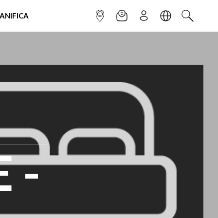
IANIFICA
INFOPOINT
NEWSLETTER
ISCRIVITI
LINGUA
CERCA
 -