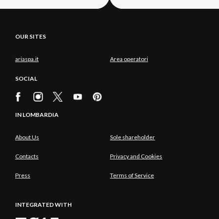
OUR SITES
ariaspa.it
Area operatori
SOCIAL
IN LOMBARDIA
About Us
Sole shareholder
Contacts
Privacy and Cookies
Press
Terms of Service
INTEGRATED WITH