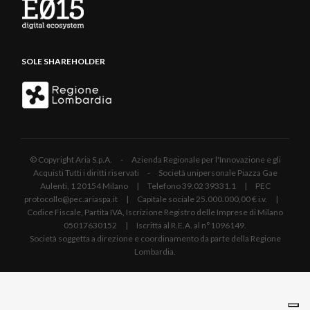
SOLE SHAREHOLDER
© Copyright Aria S.p.A. - Azienda Regionale per l'Innovazione e gli
Acquisti Tutti i diritti riservati - Società unipersonale Piazza Gae
Aulenti, 1 20154 Milano | Telefono 39.02 39331.1 | PEC
protocollo@pec.ariaspa.it | Capitale sociale 25.000.000,00 € i.v. |
Codice Fiscale, Partita IVA, Iscrizione Registro delle Imprese di Milano
05017630152 | Iscritta al R.E.A. al n°1096149.
Società soggetta a direzione e coordinamento da parte della Regione
Lombardia.