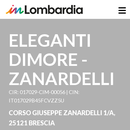
Skip
to
ELEGANTI
main
content
DIMORE -
ZANARDELLI
CIR: 017029-CIM-00056 | CIN:
IT017029B45FCVZZ5U
CORSO GIUSEPPE ZANARDELLI 1/A
,
25121
BRESCIA