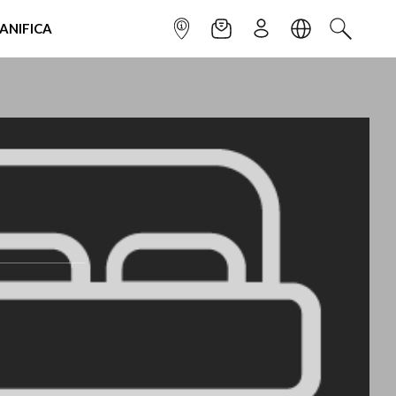
IANIFICA
INFOPOINT
NEWSLETTER
ISCRIVITI
LINGUA
CERCA