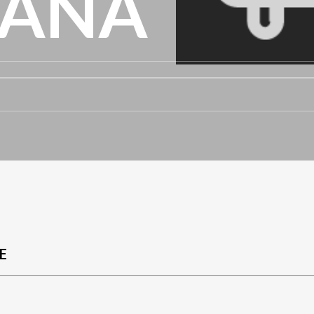
LANA
E