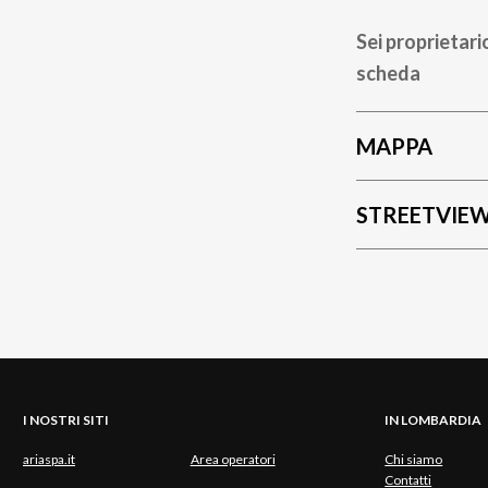
Sei proprietari
scheda
MAPPA
STREETVIE
I NOSTRI SITI
IN LOMBARDIA
ariaspa.it
Area operatori
Chi siamo
Contatti