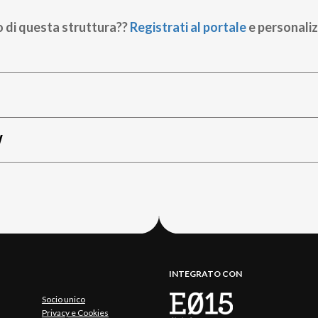
o di questa struttura??
Registrati al portale
e personaliz
W
INTEGRATO CON
Socio unico
Privacy e Cookies