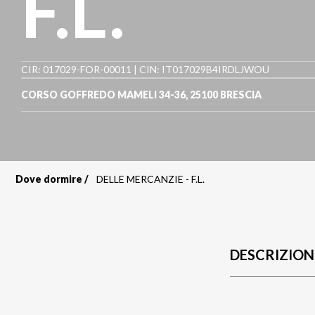
F.L.
CIR: 017029-FOR-00011 | CIN: IT017029B4IRDLJWOU
CORSO GOFFREDO MAMELI 34-36
,
25100
BRESCIA
Dove dormire
DELLE MERCANZIE - F.L.
Briciole
di
pane
DESCRIZION