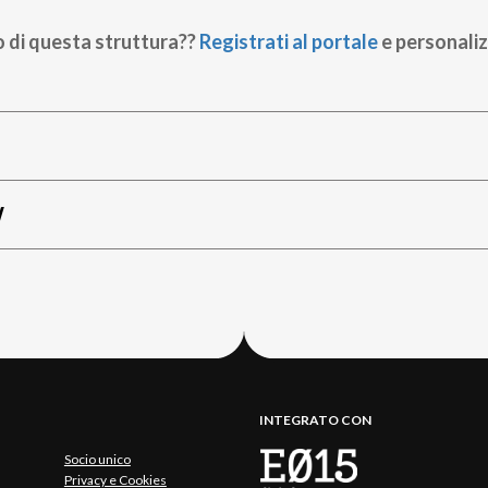
o di questa struttura??
Registrati al portale
e personaliz
W
INTEGRATO CON
Socio unico
Privacy e Cookies