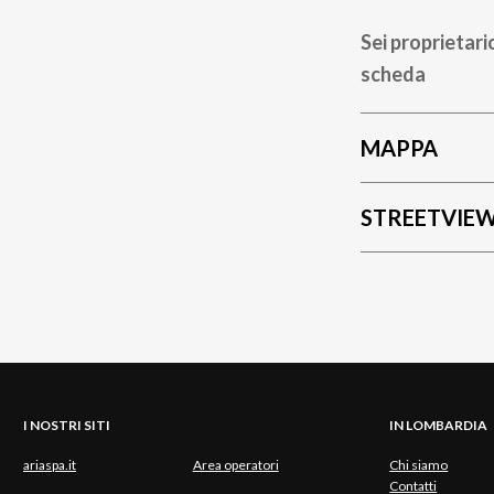
Sei proprietari
scheda
MAPPA
STREETVIE
I NOSTRI SITI
IN LOMBARDIA
ariaspa.it
Area operatori
Chi siamo
Contatti