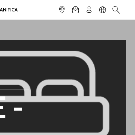
IANIFICA
INFOPOINT
NEWSLETTER
ISCRIVITI
LINGUA
CERCA
 -