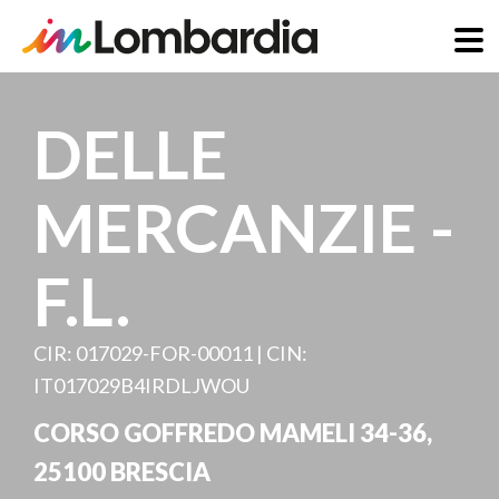
Skip
to
DELLE
main
content
MERCANZIE -
F.L.
CIR: 017029-FOR-00011 | CIN:
IT017029B4IRDLJWOU
CORSO GOFFREDO MAMELI 34-36
,
25100
BRESCIA