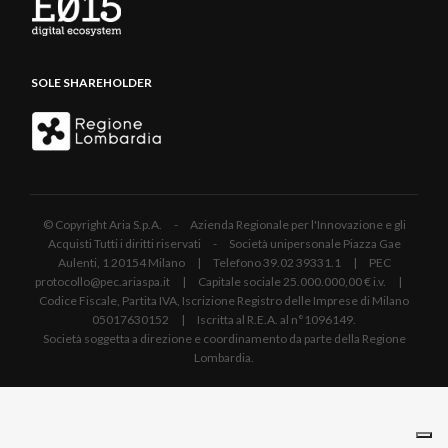
SOLE SHAREHOLDER
© Copyright Aria S.p.A. - Azienda Regionale per l'Innovazione e gli
Acquisti Tutti i diritti riservati - Società unipersonale Piazza Gae
Aulenti, 1 20154 Milano | Telefono 39.02 39331.1 | PEC
protocollo@pec.ariaspa.it | Capitale sociale 25.000.000,00 € i.v. |
Codice Fiscale, Partita IVA, Iscrizione Registro delle Imprese di Milano
05017630152 | Iscritta al R.E.A. al n°1096149.
Società soggetta a direzione e coordinamento da parte della Regione
Lombardia.