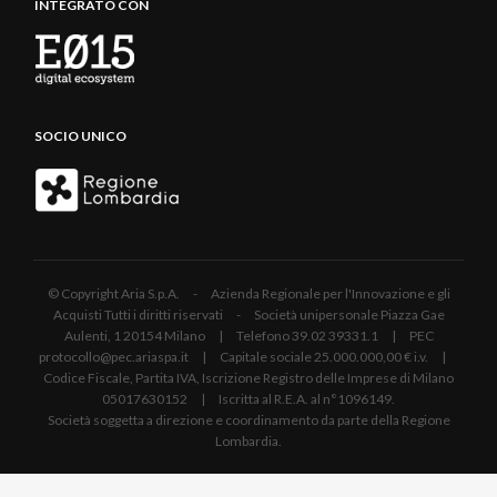
INTEGRATO CON
SOCIO UNICO
© Copyright Aria S.p.A. - Azienda Regionale per l'Innovazione e gli
Acquisti Tutti i diritti riservati - Società unipersonale Piazza Gae
Aulenti, 1 20154 Milano | Telefono 39.02 39331.1 | PEC
protocollo@pec.ariaspa.it | Capitale sociale 25.000.000,00 € i.v. |
Codice Fiscale, Partita IVA, Iscrizione Registro delle Imprese di Milano
05017630152 | Iscritta al R.E.A. al n°1096149.
Società soggetta a direzione e coordinamento da parte della Regione
Lombardia.